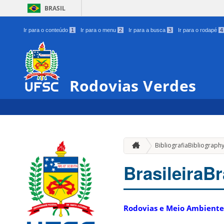
BRASIL
Ir para o conteúdo
1
Ir para o menu
2
Ir para a busca
3
Ir para o rodapé
4
Rodovias Verdes
Bibliografia
Bibliograph
Brasileira
Br
Rodovias e Meio Ambiente