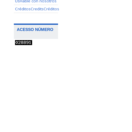
Us
Hable con nosotros
Créditos
Credits
Créditos
ACESSO NÚMERO