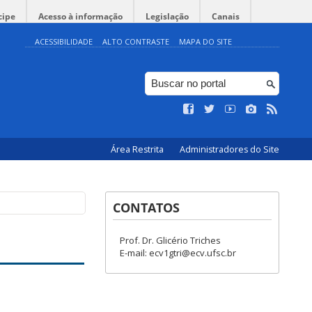
cipe
Acesso à informação
Legislação
Canais
ACESSIBILIDADE
ALTO CONTRASTE
MAPA DO SITE
Área Restrita
Administradores do Site
CONTATOS
Prof. Dr. Glicério Triches
E-mail: ecv1gtri@ecv.ufsc.br