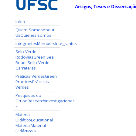
Artigos, Teses e Dissertaçõ
Início
Quem Somos
About
Us
Quienes somos
Integrantes
Members
Integrantes
Selo Verde
Rodovias
Green Seal
Roads
Sello Verde
Carreteras
Práticas Verdes
Green
Practices
Prácticas
Verdes
Pesquisas do
Grupo
Research
Investigaciones
»
Material
Didático
Educational
Material
Material
Didáctico
»