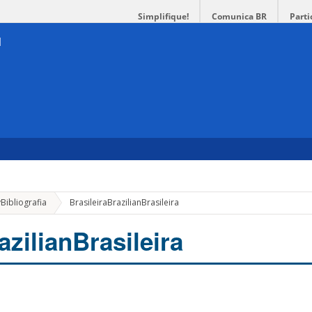
Simplifique!
Comunica BR
Parti
y
Bibliografia
Brasileira
Brazilian
Brasileira
azilian
Brasileira