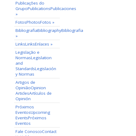
Publicações do
Grupo
Publications
Publicaciones
»
Fotos
Photos
Fotos
»
Bibliografia
Bibliography
Bibliografia
»
Links
Links
Enlaces
»
Legislação e
Normas
Legislation
and
Standards
Legislación
y Normas
Artigos de
Opinião
Opinion
Articles
Artículos de
Opinión
Próximos
Eventos
Upcoming
Events
Próximos
Eventos
Fale Conosco
Contact