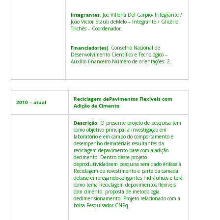
Integrantes
: Joe Villena Del Carpio- Integrante /
João Victor Staub deMelo – Integrante / Glicério
Trichês – Coordenador.
Financiador(es)
: Conselho Nacional de
Desenvolvimento Científico e Tecnológico –
Auxílio financeiro.Número de orientações: 2.
Reciclagem dePavimentos Flexíveis com
2010 – atual
Adição de Cimento
Descrição
: O presente projeto de pesquisa tem
como objetivo principal a investigação em
laboratório e em campo do comportamento e
desempenho demateriais resultantes da
reciclagem depavimento base com a adição
decimento. Dentro deste projeto
deprodutividadeem pesquisa será dado ênfase à
Reciclagem de revestimento e parte da camada
debase empregando-seligantes hidráulicos e terá
como tema Reciclagem depavimentos flexíveis
com cimento: proposta de metodologia
dedimensionamento. Projeto relacionado com a
bolsa Pesquisador CNPq.