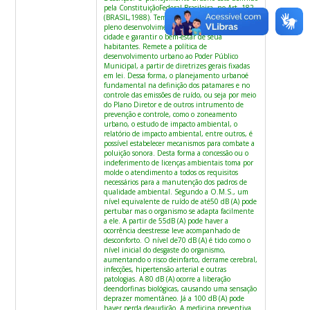
pela ConstituiçãoFederal Brasileira, no Art. 182
(BRASIL,1988). Tem como objetivo ordenar o
pleno desenvolvimento das funções sociais da
cidade e garantir o bem-estar de seua
habitantes. Remete a política de
desenvolvimento urbano ao Poder Público
Municipal, a partir de diretrizes gerais fixadas
em lei. Dessa forma, o planejamento urbanoé
fundamental na definição dos patamares e no
controle das emissões de ruído, ou seja por meio
do Plano Diretor e de outros intrumento de
prevenção e controle, como o zoneamento
urbano, o estudo de impacto ambiental, o
relatório de impacto ambiental, entre outros, é
possível estabelecer mecanismos para combate a
poluição sonora. Desta forma a concessão ou o
indeferimento de licenças ambientais toma por
molde o atendimento a todos os requisitos
necessários para a manutenção dos padros de
qualidade ambiental. Segundo a O.M.S., um
nível equivalente de ruído de até50 dB (A) pode
pertubar mas o organismo se adapta facilmente
a ele. A partir de 55dB (A) pode haver a
ocorrência deestresse leve acompanhado de
desconforto. O nível de70 dB (A) é tido como o
nível inicial do desgaste do organismo,
aumentando o risco deinfarto, derrame cerebral,
infecções, hipertensão arterial e outras
patologias. A 80 dB (A) ocorre a liberação
deendorfinas biológicas, causando uma sensação
deprazer momentâneo. Já a 100 dB (A) pode
haver perda deaudição. A medicina preventiva