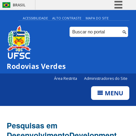
BRASIL
Simplifique!
ACESSIBILIDADE
ALTO CONTRASTE
MAPA DO SITE
Comunica BR
Participe
Acesso à informação
Legislação
Rodovias Verdes
Canais
Área Restrita
Administradores do Site
MENU
Pesquisas em
Desenvolvimento
Development