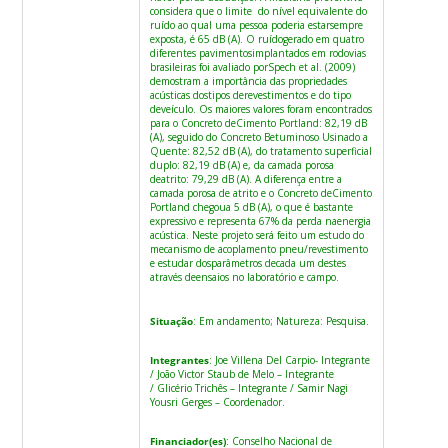
considera que o limite do nível equivalente do
ruído ao qual uma pessoa poderia estarsempre
exposta, é 65 dB (A). O ruídogerado em quatro
diferentes pavimentosimplantados em rodovias
brasileiras foi avaliado porSpech et al. (2009)
demostram a importância das propriedades
acústicas dostipos derevestimentos e do tipo
deveículo. Os maiores valores foram encontrados
para o Concreto deCimento Portland: 82,19 dB
(A), seguido do Concreto Betuminoso Usinado a
Quente: 82,52 dB (A), do tratamento superficial
duplo: 82,19 dB (A) e, da camada porosa
deatrito: 79,29 dB (A). A diferença entre a
camada porosa de atrito e o Concreto deCimento
Portland chegoua 5 dB (A), o que é bastante
expressivo e representa 67% da perda naenergia
acústica. Neste projeto será feito um estudo do
mecanismo de acoplamento pneu/revestimento
e estudar dosparâmetros decada um destes
através deensaios no laboratório e campo.
Situação
: Em andamento; Natureza: Pesquisa.
Integrantes
: Joe Villena Del Carpio- Integrante
/ João Victor Staub de Melo – Integrante
/ Glicério Trichês – Integrante / Samir Nagi
Yousri Gerges – Coordenador.
Financiador(es)
: Conselho Nacional de