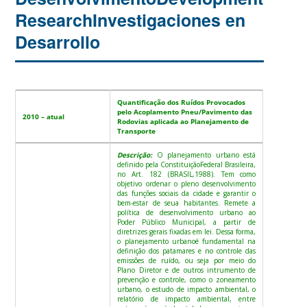
Research
Investigaciones en
Desarrollo
Quantificação dos Ruídos Provocados
pelo Acoplamento Pneu/Pavimento das
2010 – atual
Rodovias aplicada ao Planejamento de
Transporte
Descrição:
O planejamento urbano está
definido pela ConstituiçãoFederal Brasileira,
no Art. 182 (BRASIL,1988). Tem como
objetivo ordenar o pleno desenvolvimento
das funções sociais da cidade e garantir o
bem-estar de seua habitantes. Remete a
política de desenvolvimento urbano ao
Poder Público Municipal, a partir de
diretrizes gerais fixadas em lei. Dessa forma,
o planejamento urbanoé fundamental na
definição dos patamares e no controle das
emissões de ruído, ou seja por meio do
Plano Diretor e de outros intrumento de
prevenção e controle, como o zoneamento
urbano, o estudo de impacto ambiental, o
relatório de impacto ambiental, entre