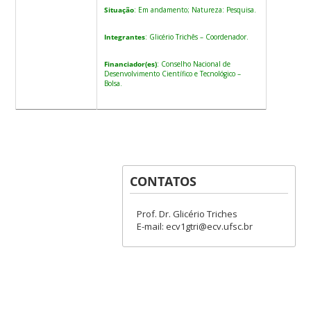
Situação
: Em andamento; Natureza: Pesquisa.
Integrantes
: Glicério Trichês – Coordenador.
Financiador(es)
: Conselho Nacional de
Desenvolvimento Científico e Tecnológico –
Bolsa.
CONTATOS
Prof. Dr. Glicério Triches
E-mail: ecv1gtri@ecv.ufsc.br