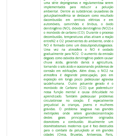
uma série deprogramas e regulamentosa serem
implementados para reduzir a poluição
ambiental. Dentre as substâncias causadoras da
poluiçãoatmosférica se destacam como resultado
dacombustão em centrais elétricas e em
automóveis, caminhões e ônibus, o óxido
denitrogênio (NO), dióxido denitrogênio (NO2) e
o monóxido de carbono (CO). Durante o processo
decombustão, temperaturas altas ativam a reação
entreN2 e O2 provenientes do ambiente, onde o
NO é formado como um dossubprodutosgasosos.
Uma vez na atmosfera o NO é oxidado
gradualmente para NO2. O aumento da emissão
degases como osóxidos denitrogênio podem causar
chuva ácida, gerando danos à agricultura,
tornando o solo ácido e ocasionando problemas de
corrosão em edificações. Além disso, o NO2 na
atmosfera é degrande preocupação, pois em
exposição em longo prazo podecausar agravosa
saúdehumana. Outro poluente gerado é o
monóxido de Carbono (CO) que podereduzir
nossa função mental e causa dificuldade no
aprendizado. Também podecausar problemas
circulatóriose no coração. É especialmente
prejudicial às crianças, jovens e mulheres
grávidas. O problema seagrava nas grandes
metrópoles onde setem grandeconcentração
destes gases principalmente originados
dosmotores a combustão. Atualmente um
dosmétodosmais modernos que é foco deestudos
para o combate da poluiçãodo ar em grandes
cidades (Omia, Bruxelas, Antwerpia, Paris,