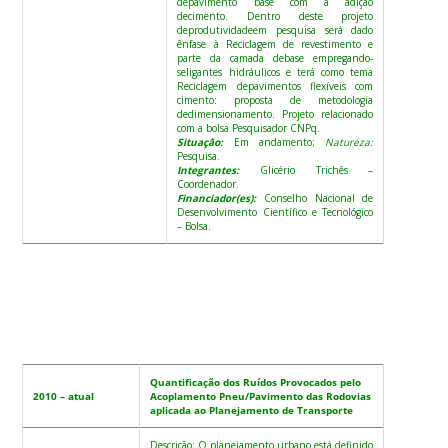
depavimento base com a adição
decimento. Dentro deste projeto
deprodutividadeem pesquisa será dado
ênfase à Reciclagem de revestimento e
parte da camada debase empregando-
seligantes hidráulicos e terá como tema
Reciclagem depavimentos flexíveis com
cimento: proposta de metodologia
dedimensionamento. Projeto relacionado
com a bolsa Pesquisador CNPq.
Situação:
Em andamento;
Natureza:
Pesquisa.
Integrantes:
Glicério Trichês –
Coordenador.
Financiador(es):
Conselho Nacional de
Desenvolvimento Científico e Tecnológico
– Bolsa.
Quantificação dos Ruídos Provocados pelo
2010 – atual
Acoplamento Pneu/Pavimento das Rodovias
aplicada ao Planejamento de Transporte
Descrição: O planejamento urbano está definido