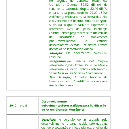
(A), seguido do Concreto Betuminoso
Usinado a Quente: 82,52 dB (A), do
tratamento superficial duplo: 82,19 dB (A)
e, da camada porosa deatrito: 79,29 dB (A).
A diferença entre a camada porosa de atrito
e o Concreto deCimento Portland chegoua
5 dB (A), o que é bastante expressivo e
representa 67% da perda naenergia
acústica. Neste projeto será feito um estudo
do mecanismo de acoplamento
pneu/revestimento e estudar
dosparâmetros decada um destes através
deensaios no laboratório e campo.
Situação:
Em andamento;
Natureza:
Pesquisa.
Integrantes:
Joe Villena Del Carpio-
Integrante / João Victor Staub de Melo –
Integrante /
Glicério Trichês – Integrante /
Samir Nagi Yousri Gerges – Coordenador.
Financiador(es):
Conselho Nacional de
Desenvolvimento Científico e Tecnológico –
Auxílio financeiro.
Desenvolvimento
2010 – atual
dePavimentosFotocatalíticospara Purificação
do Ar em Grandes Metrópoles
Descrição:
A poluição do ar causada pelo
desenvolvimento urbano rápido setornouuma
grande preocupação em todo planeta, originando