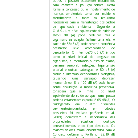
outros, é possível estabelecer mecanismos
para combate a poluição sonora. Desta
forma a concessão ou o indeferimento de
licenças ambientais toma por molde o
atendimento a todos os requisitos
necessários para a manutenção dos padros
de qualidade ambiental. Segundo a
O.M.S., um nível equivalente de ruído de
até50 dB (A) pode pertubar mas o
organismo se adapta facilmente a ele. A
partir de 55dB (A) pode haver a ocorrência
deestresse leve acompanhado de
desconforto. O nível de70 dB (A) é tido
como o nível inicial do desgaste do
organismo, aumentando o risco deinfarto,
derrame cerebral, infecções, hipertensão
arterial e outras patologias. A 80 dB (A)
ocorre a liberação deendorfinas biológicas,
causando uma sensação deprazer
momentâneo. Já a 100 dB (A) pode haver
perda deaudição. A medicina preventiva
considera que o limite do nível
equivalente do ruído ao qual uma pessoa
poderia estarsempre exposta, é 65 dB (A). O
ruídogerado em quatro diferentes
pavimentosimplantados em rodovias
brasileiras foi avaliado porSpech et al.
(2009) demostram a importância das
propriedades acústicas dostipos
derevestimentos e do tipo deveículo. Os
maiores valores foram encontrados para o
Concreto deCimento Portland: 82,19 dB