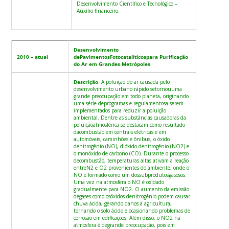
Desenvolvimento Científico e Tecnológico –
Auxílio financeiro.
Desenvolvimento
2010 – atual
dePavimentosFotocatalíticospara Purificação
do Ar em Grandes Metrópoles
Descrição
: A poluição do ar causada pelo
desenvolvimento urbano rápido setornouuma
grande preocupação em todo planeta, originando
uma série deprogramas e regulamentosa serem
implementados para reduzir a poluição
ambiental. Dentre as substâncias causadoras da
poluiçãoatmosférica se destacam como resultado
dacombustão em centrais elétricas e em
automóveis, caminhões e ônibus, o óxido
denitrogênio (NO), dióxido denitrogênio (NO2) e
o monóxido de carbono (CO). Durante o processo
decombustão, temperaturas altas ativam a reação
entreN2 e O2 provenientes do ambiente, onde o
NO é formado como um dossubprodutosgasosos.
Uma vez na atmosfera o NO é oxidado
gradualmente para NO2. O aumento da emissão
degases como osóxidos denitrogênio podem causar
chuva ácida, gerando danos à agricultura,
tornando o solo ácido e ocasionando problemas de
corrosão em edificações. Além disso, o NO2 na
atmosfera é degrande preocupação, pois em