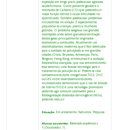
exposição em longo prazo podecausar agravosa
saúdehumana. Outro poluente gerado é o
monóxido de Carbono (CO) que podereduzir
nossa função mental e causa dificuldade no
aprendizado. Também podecausar problemas
circulatóriose no coração. É especialmente
prejudicial às crianças, jovens e mulheres
grávidas. O problema seagrava nas grandes
metrópoles onde setem grandeconcentração
destes gases principalmente originados
dosmotores a combustão. Atualmente um
dosmétodosmais modernos que é foco deestudos
para o combate da poluiçãodo ar em grandes
cidades (Omia, Bruxelas, Antwerpia, Paris,
Bergano, Hong Kong, entreoutras) é a oxidação
fotocatalítica avançada, que usa semicondutores,
essa setornou uma famosa tecnologia para o
tratamento da poluição do ar. Podem-se citar
comosemicondutores inorgânicoso TiO2, ZnO
ouCdS, entre osváriossemicondutores,
muitosestudos demonstram que o uso de dióxido
de titânio (TiO2) é uma tecnologia promissora
podendo agir comoum catalisador para a
fotodegradação dosóxidos denitrogênio (NOx),
podendo reduzir.
Situação
: Em andamento; Natureza: Pesquisa.
Alunos envolvido
s: Mestrado acadêmico (
1) Doutorado ( 1) .