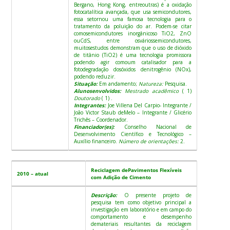
Bergano, Hong Kong, entreoutras) é a oxidação
fotocatalítica avançada, que usa semicondutores,
essa setornou uma famosa tecnologia para o
tratamento da poluição do ar. Podem-se citar
comosemicondutores inorgânicoso TiO2, ZnO
ouCdS, entre osváriossemicondutores,
muitosestudos demonstram que o uso de dióxido
de titânio (TiO2) é uma tecnologia promissora
podendo agir comoum catalisador para a
fotodegradação dosóxidos denitrogênio (NOx),
podendo reduzir.
Situação:
Em andamento;
Natureza:
Pesquisa.
Alunosenvolvidos:
Mestrado acadêmico
( 1)
Doutorado
( 1) .
Integrantes:
Joe Villena Del Carpio- Integrante /
João Victor Staub deMelo – Integrante / Glicério
Trichês – Coordenador.
Financiador(es):
Conselho Nacional de
Desenvolvimento Científico e Tecnológico –
Auxílio financeiro.
Número de orientações:
2.
Reciclagem dePavimentos Flexíveis
2010 – atual
com Adição de Cimento
Descrição:
O presente projeto de
pesquisa tem como objetivo principal a
investigação em laboratório e em campo do
comportamento e desempenho
demateriais resultantes da reciclagem