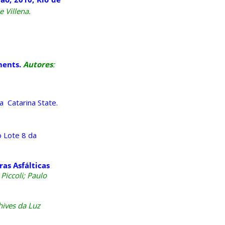
e Villena.
ments.
Autores
:
a Catarina State
.
 Lote 8 da
as Asfálticas
 Piccoli; Paulo
hives da Luz