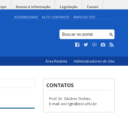
cipe
Acesso à informação
Legislação
Canais
ACESSIBILIDADE
ALTO CONTRASTE
MAPA DO SITE
Área Restrita
Administradores do Site
CONTATOS
Prof. Dr. Glicério Triches
E-mail: ecv1gtri@ecv.ufsc.br