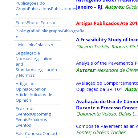
Publicações do
Janeiro – RJ.
Autores:
Glicér
Grupo
Publications
Publicaciones
»
Fotos
Photos
Fotos
»
Artigos Publicados Até 20
Bibliografia
Bibliography
Bibliografia
»
A Fesasibility Study of I
Links
Links
Enlaces
»
Glicério Trichês; Roberto Pint
Legislação e
Normas
Legislation
Analysis of the Pavement
’
s P
and
Standards
Legislación
Autores
: Alexandre de Olivei
y Normas
Avaliação do Comportamento
Artigos de
Duplicação da BR-101.
Autor
Opinião
Opinion
Articles
Artículos de
Opinión
Avaliação do Uso de Câmer
Durante o Processo Constr
Próximos
Quiumento Veloso; Deivis L. 
Eventos
Upcoming
Events
Próximos
Eventos
C
omposite Pavement as an Alt
Fontes; Glicério Trichês.
Fale Conosco
Contact