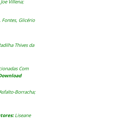
 Joe Villena;
. Fontes, Glicério
adilha Thives da
ccionadas Com
Download
sfalto-Borracha;
tores:
Liseane