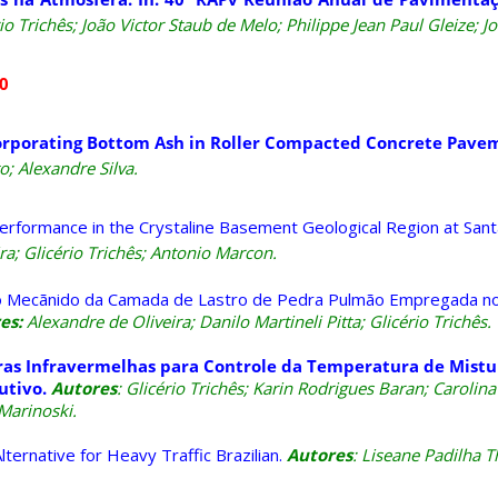
io Trichês; João Victor Staub de Melo; Philippe Jean Paul Gleize; Jo
10
ncorporating Bottom Ash in Roller Compacted Concrete Pave
o; Alexandre Silva.
erformance in the Crystaline Basement Geological Region at Sant
ra; Glicério Trichês; Antonio Marcon.
 Mecãnido da Camada de Lastro de Pedra Pulmão Empregada no
es
:
Alexandre de Oliveira; Danilo Martineli Pitta; Glicério Trichês.
as Infravermelhas para Controle da Temperatura de Mistur
utivo.
Autores
: Glicério Trichês; Karin Rodrigues Baran; Carolina
Marinoski.
ernative for Heavy Traffic Brazilian.
Autores
:
Liseane Padilha T