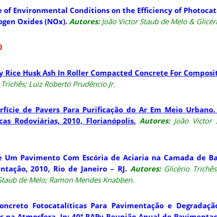
e of Environmental Conditions on the Efficiency of Photocat
ogen Oxides (NOx).
Autores:
João Victor Staub de Melo &
Glicér
0
By Rice Husk Ash In Roller Compacted Concrete For Compos
 Trichês; Luiz Roberto Prudêncio Jr.
fície de Pavers Para Purificação do Ar Em Meio Urbano. 
s Rodoviárias, 2010, Florianópolis.
Autores:
João Victor
de Um Pavimento Com Escória de Aciaria na Camada de Bas
tação, 2010, Rio de Janeiro – RJ.
Autores:
Glicério Trichê
 Staub de Melo; Ramon Mendes Knabben.
oncreto Fotocatalíticas Para Pavimentação e Degradaç
s na Atmosfera. In: 40ª RAPv Reunião Anual de Pavimentaç