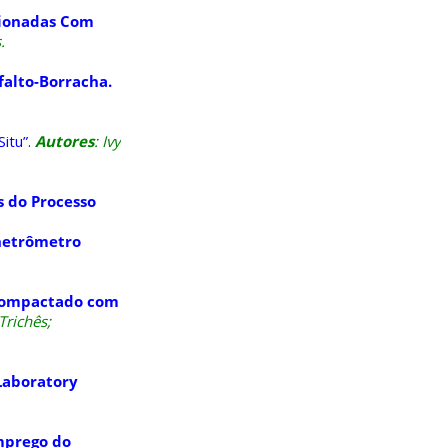
cionadas Com
.
alto-Borracha.
itu”.
Autores
: Ivy
 do Processo
netrômetro
 Compactado com
 Trichês;
Laboratory
prego do