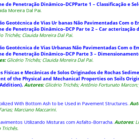
one de Penetração Dinâmico–DCP
Parte 1 – Classificação
e Sel
uida Moreira Dal Pai.
ção Geotécnica de Vias Ur banas Não Pavimentadas Com o 
ne de Penetração Dinâmico–DCP Par te 2 – Car acterização
io Trichês; Clauida Moreira Dal Pai.
ção Geotécnica de Vias Urbanas Não Pavimentadas Com o E
one de Penetração Dinâmico–DCP Parte 3 – Dimensionament
es:
Glicério Trichês; Clauida Moreira Dal Pai.
s Físicas e Mecânicas de Solos Originados de Rochas Sedim
nt of the Physical and Mechanical Properties on Soils Orig
Addition).
Autores:
Glicério Trichês; Antônio Fortunato Marcon; 
Stabilized With Bottom Ash to be Used in Pavement Structures.
Aut
Farias; Marciano Maccarini.
vimentos Utilizando Misturas com Asfalto-Borracha.
Autores
: 
 Trichês.