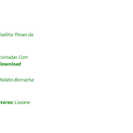
adilha Thives da
ccionadas Com
Download
sfalto-Borracha;
tores:
Liseane