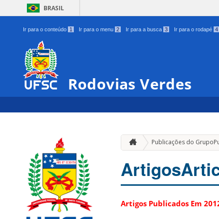
BRASIL
Ir para o conteúdo
1
Ir para o menu
2
Ir para a busca
3
Ir para o rodapé
4
Rodovias Verdes
Publicações do Grupo
P
Artigos
Arti
Artigos Publicados Em 201