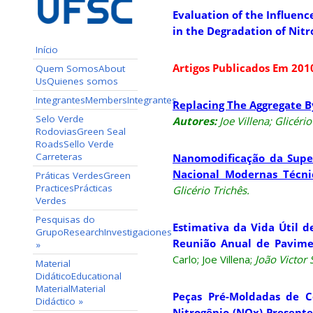
Evaluation of the Influenc
in the Degradation of Nitr
Início
Artigos Publicados Em 201
Quem Somos
About
Us
Quienes somos
Integrantes
Members
Integrantes
Replacing The Aggregate 
Selo Verde
Autores:
Joe Villena;
Glicério
Rodovias
Green Seal
Roads
Sello Verde
Carreteras
Nanomodificação da Super
Nacional Modernas Técnica
Práticas Verdes
Green
Practices
Prácticas
Glicério Trichês.
Verdes
Pesquisas do
Estimativa da Vida Útil 
Grupo
Research
Investigaciones
Reunião Anual de Pavimen
»
Carlo; Joe Villena;
João Victor
Material
Didático
Educational
Material
Material
Peças Pré-Moldadas de C
Didáctico
»
Nitrogênio (NOx) Presente