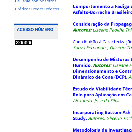
Us
Hable con nosotros
Comportamento à Fadiga e
Créditos
Credits
Créditos
Asfalto-Borracha Brasileir
Consideração da Propagaç
Autores:
Liseane Padilha Thiv
ACESSO NÚMERO
Contribuição à Caracterizaç
Souza Fernandes; Glicério Tri
Desempenho de Misturas B
Húmido.
Autores
: Liseane F
D
imens
ionamento e Contr
Dinâmico de Cone (DCP).
A
Estudo da Viabilidade Téc
Rolo para Aplicação em C
Alexandre Jose da Silva.
Incorporating Bottom Ash
Study.
Autores: Glicério Tric
Metodologia de Investiga