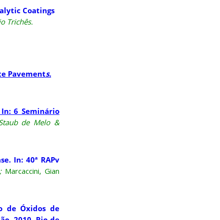
alytic Coatings
io Trichês.
ite Pavement
s.
In: 6 Seminário
 Staub de Melo &
e. In: 40ª RAPv
s;
Marcaccini, Gian
ão de Óxidos de
ão, 2010, Rio de