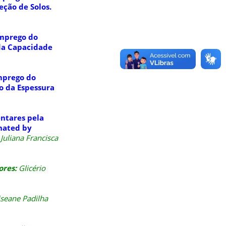
eção de Solos.
Emprego do
 da Capacidade
mprego do
o da Espessura
entares pela
inated by
Juliana Francisca
ores
:
Glicério
Liseane Padilha