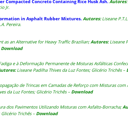
ller Compacted Concreto Containing Rice Husk Ash.
Autores
:
io Jr.
ormation in Asphalt Rubber Mixtures.
Autores:
Liseane P.T.L
.A. Pereira.
as an Alternative for Heavy Traffic Brazilian
;
Autores:
Liseane P
–
Download
diga e à Deformação Permanente de Misturas Asfálticas Confe
utores:
Liseane Padilha Thives da Luz Fontes; Glicério Trichês –
opagação de Trincas em Camadas de Reforço com Misturas com A
ves da Luz Fontes; Glicério Trichês –
Download
ra dos Pavimentos Utilizando Misturas com Asfalto-Borracha;
Au
 Glicério Trichês –
Download