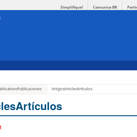
Simplifique!
Comunica BR
Parti
ublications
Publicaciones
Artigos
Articles
Artículos
cles
Artículos
2