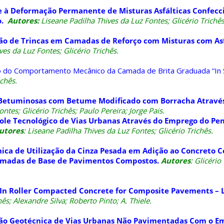
 à Deformação Permanente de Misturas Asfálticas Confec
o.
Autores:
Liseane Padilha Thives da Luz Fontes; Glicério Trichês
ão de Trincas em Camadas de Reforço com Misturas com Asf
es da Luz Fontes; Glicério Trichês.
ão do Comportamento Mecânico da Camada de Brita Graduada “In S
chês.
etuminosas com Betume Modificado com Borracha Através
ontes; Glicério Trichês; Paulo Pereira; Jorge Pais.
ole Tecnológico de Vias Urbanas Através do Emprego do Pe
utores
: Liseane Padilha Thives da Luz Fontes; Glicério Trichês.
nica de Utilização da Cinza Pesada em Adição ao Concreto
amadas de Base de Pavimentos Compostos.
Autores
: Glicério
 In Roller Compacted Concrete for Composite Pavements – 
hês; Alexandre Silva; Roberto Pinto; A. Thiele.
ção Geotécnica de Vias Urbanas Não Pavimentadas
Com o Em