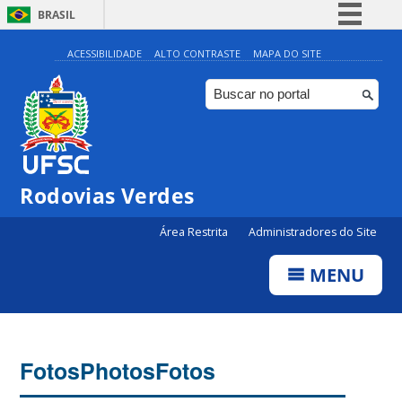
BRASIL
Simplifique!
ACESSIBILIDADE
ALTO CONTRASTE
MAPA DO SITE
Comunica BR
Participe
Acesso à informação
Legislação
Rodovias Verdes
Canais
Área Restrita
Administradores do Site
MENU
Fotos
Photos
Fotos