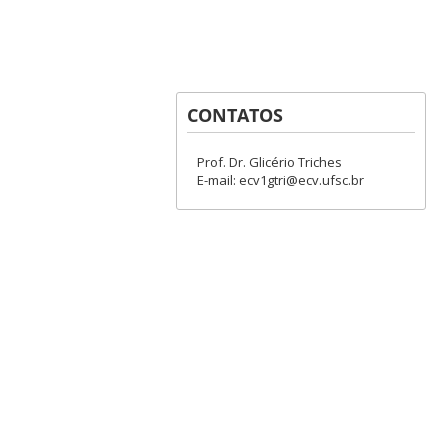
CONTATOS
Prof. Dr. Glicério Triches
E-mail: ecv1gtri@ecv.ufsc.br