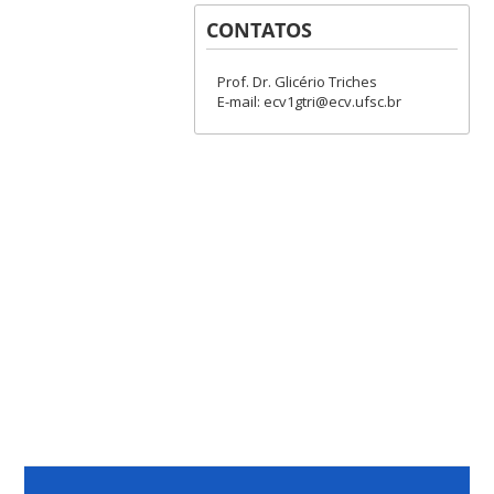
CONTATOS
Prof. Dr. Glicério Triches
E-mail: ecv1gtri@ecv.ufsc.br