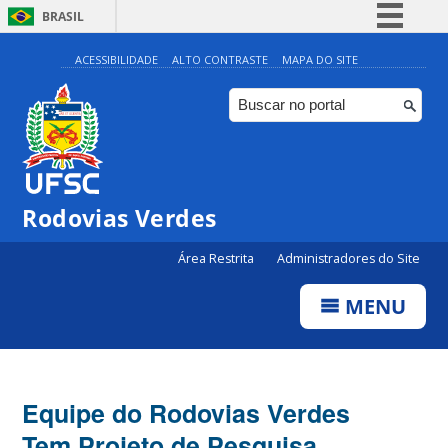
BRASIL
Simplifique!
ACESSIBILIDADE
ALTO CONTRASTE
MAPA DO SITE
Comunica BR
Participe
Acesso à informação
Legislação
Rodovias Verdes
Canais
Área Restrita
Administradores do Site
MENU
Equipe do Rodovias Verdes
Tem Projeto de Pesquisa