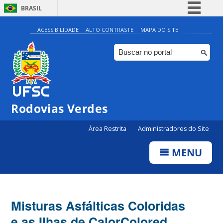
BRASIL
Simplifique!
ACESSIBILIDADE
ALTO CONTRASTE
MAPA DO SITE
Comunica BR
Participe
Acesso à informação
Legislação
Rodovias Verdes
Canais
Área Restrita
Administradores do Site
MENU
Misturas Asfálticas Coloridas
e as Ilhas de Calor
Colored