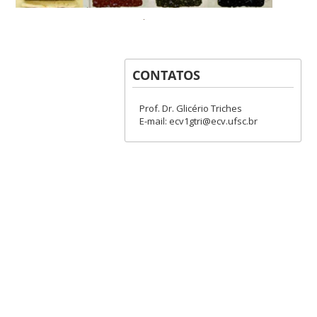
CONTATOS
Prof. Dr. Glicério Triches
E-mail: ecv1gtri@ecv.ufsc.br