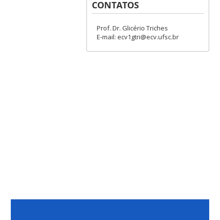
CONTATOS
Prof. Dr. Glicério Triches
E-mail: ecv1gtri@ecv.ufsc.br