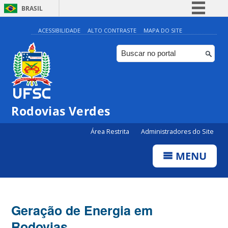
BRASIL
Simplifique!
ACESSIBILIDADE
ALTO CONTRASTE
MAPA DO SITE
Comunica BR
Participe
Acesso à informação
Legislação
Rodovias Verdes
Canais
Área Restrita
Administradores do Site
MENU
Geração de Energia em
Rodovias