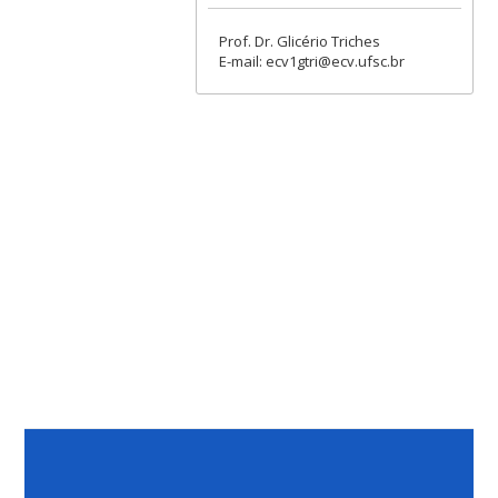
Prof. Dr. Glicério Triches
E-mail: ecv1gtri@ecv.ufsc.br