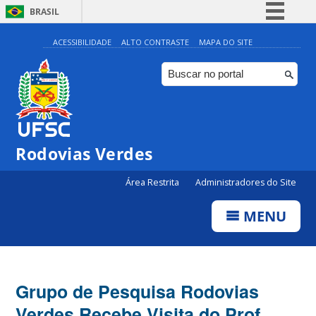
BRASIL
Simplifique!
ACESSIBILIDADE
ALTO CONTRASTE
MAPA DO SITE
Comunica BR
Participe
Acesso à informação
Legislação
Rodovias Verdes
Canais
Área Restrita
Administradores do Site
MENU
Grupo de Pesquisa Rodovias
Verdes Recebe Visita do Prof.