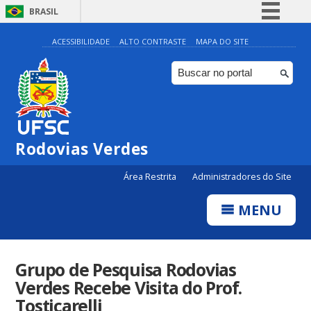
BRASIL
Simplifique!
ACESSIBILIDADE
ALTO CONTRASTE
MAPA DO SITE
Comunica BR
Participe
Acesso à informação
Legislação
Rodovias Verdes
Canais
Área Restrita
Administradores do Site
MENU
Grupo de Pesquisa Rodovias
Verdes Recebe Visita do Prof.
Tosticarelli